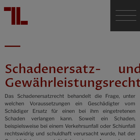
Dr. Günther Tarabochia
Mag. Sascha Lumper
Schadenersatz- un
Gewährleistungsrech
Dr. Walter Geißelmann em.
Das Schadenersatzrecht behandelt die Frage, unter
Die Kanzlei
welchen Voraussetzungen ein Geschädigter vom
Schädiger Ersatz für einen bei ihm eingetretenen
Schaden verlangen kann. Soweit ein Schaden,
Fachgebiete
beispielsweise bei einem Verkehrsunfall oder Schiunfall
rechtswidrig und schuldhaft verursacht wurde, hat der