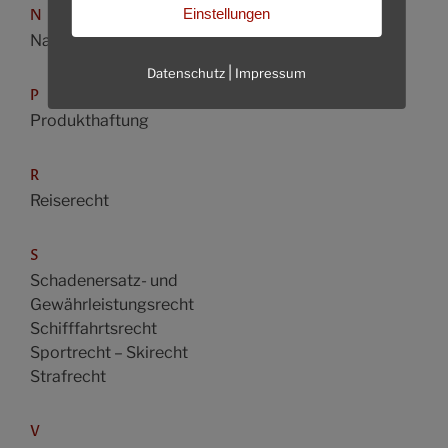
Einstellungen
N
Nachbarrecht
|
Datenschutz
Impressum
P
Produkthaftung
R
Reiserecht
S
Schadenersatz- und
Gewährleistungsrecht
Schifffahrtsrecht
Sportrecht – Skirecht
Strafrecht
V