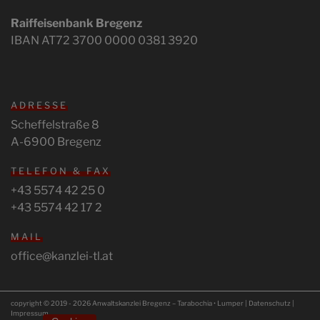
Raiffeisenbank Bregenz
IBAN AT72 3700 0000 0381 3920
ADRESSE
Scheffelstraße 8
A-6900 Bregenz
TELEFON & FAX
+43 5574 42 25 0
+43 5574 42 17 2
MAIL
office@kanzlei-tl.at
copyright © 2019 - 2026 Anwaltskanzlei Bregenz – Tarabochia • Lumper |
Datenschutz
|
Impressum