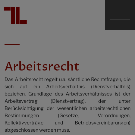
Dr. Günther Tarabochia
Mag. Sascha Lumper
Arbeitsrecht
Dr. Walter Geißelmann em.
Das Arbeitsrecht regelt u.a. sämtliche Rechtsfragen, die
sich auf ein Arbeitsverhältnis (Dienstverhältnis)
beziehen. Grundlage des Arbeitsverhältnisses ist der
Die Kanzlei
Arbeitsvertrag (Dienstvertrag), der unter
Berücksichtigung der wesentlichen arbeitsrechtlichen
Bestimmungen (Gesetze, Verordnungen,
Fachgebiete
Kollektivverträge und Betriebsvereinbarungen)
abgeschlossen werden muss.