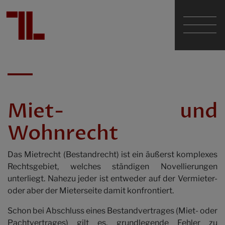
Dr. Günther Tarabochia
Mag. Sascha Lumper
Miet- und
Wohnrecht
Dr. Walter Geißelmann em.
Das Mietrecht (Bestandrecht) ist ein äußerst komplexes
Die Kanzlei
Rechtsgebiet, welches ständigen Novellierungen
unterliegt. Nahezu jeder ist entweder auf der Vermieter-
oder aber der Mieterseite damit konfrontiert.
Fachgebiete
Schon bei Abschluss eines Bestandvertrages (Miet- oder
Pachtvertrages) gilt es, grundlegende Fehler zu