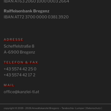
IBAN AT63 2060 1000 0003 2664
Raiffeisenbank Bregenz
IBAN AT72 3700 0000 0381 3920
ADRESSE
Scheffelstraße 8
A-6900 Bregenz
TELEFON & FAX
+43 5574 42 25 0
+43 5574 42 17 2
MAIL
office@kanzlei-tl.at
copyright © 2019 - 2026 Anwaltskanzlei Bregenz – Tarabochia • Lumper |
Datenschutz
|