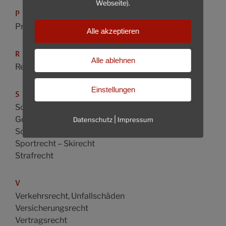
Webseite).
P
Produkthaftung
Alle akzeptieren
R
Alle ablehnen
Reiserecht
Einstellungen
S
Schadenersatz- und
|
Gewährleistungsrecht
Datenschutz
Impressum
Schifffahrtsrecht
Sportrecht – Skirecht
Strafrecht
V
Verkehrsrecht, Unfallschäden
Versicherungsrecht
Vertragsrecht