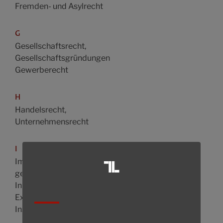
Fremden- und Asylrecht
G
Gesellschaftsrecht,
Gesellschaftsgründungen
Gewerberecht
H
Handelsrecht,
Unternehmensrecht
I
Immaterialgüterrecht,
gewerblicher Rechtsschutz
Inkassowesen,
Exekutionsrecht
Insolvenzrecht