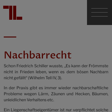
Dr. Günther Tarabochia
Mag. Sascha Lumper
Nachbarrecht
Dr. Walter Geißelmann em.
Schon Friedrich Schiller wusste, „Es kann der Frömmste
nicht in Frieden leben, wenn es dem bösen Nachbarn
nicht gefällt“ (Wilhelm Tell IV, 3).
Die Kanzlei
In der Praxis gibt es immer wieder nachbarschaftliche
Probleme wegen Lärm, Zäunen und Hecken, Bäumen,
Fachgebiete
unleidlichen Verhaltens etc.
Ein Liegenschaftseigentümer ist nur verpflichtet solche