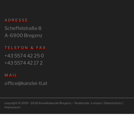
ADRESSE
Scheffelstraße 8
A-6900 Bregenz
TELEFON & FAX
+43 5574 42 25 0
+43 5574 42 17 2
MAIL
office@kanzlei-tl.at
copyright © 2019 - 2026 Anwaltskanzlei Bregenz – Tarabochia • Lumper |
Datenschutz
|
Impressum