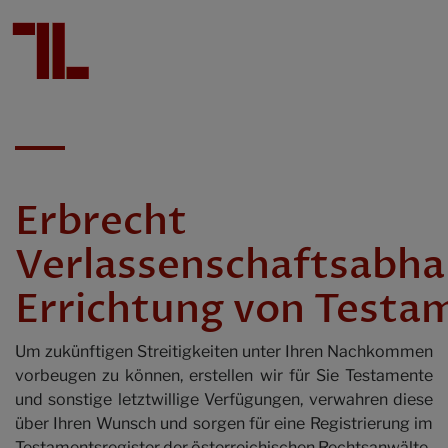
Dr. Günther Tarabochia
Mag. Sascha Lumper
Erbrecht
Verlassenschaftsabha
Dr. Walter Geißelmann em.
Errichtung von Testa
Die Kanzlei
Um zukünftigen Streitigkeiten unter Ihren Nachkommen
vorbeugen zu können, erstellen wir für Sie Testamente
Fachgebiete
und sonstige letztwillige Verfügungen, verwahren diese
über Ihren Wunsch und sorgen für eine Registrierung im
Testamentsregister der österreichischen Rechtsanwälte.