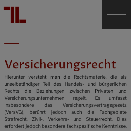
Dr. Günther Tarabochia
Mag. Sascha Lumper
Versicherungsrecht
Dr. Walter Geißelmann em.
Hierunter versteht man die Rechtsmaterie, die als
unselbständiger Teil des Handels- und bürgerlichen
Rechts die Beziehungen zwischen Privaten und
Die Kanzlei
Versicherungsunternehmen regelt. Es umfasst
insbesondere das Versicherungsvertragsgesetz
(VersVG), berührt jedoch auch die Fachgebiete
Fachgebiete
Strafrecht, Zivil-, Verkehrs- und Steuerrecht. Dies
erfordert jedoch besondere fachspezifische Kenntnisse,