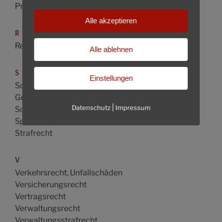
Produkthaftung
Alle akzeptieren
R
Reiserecht
Alle ablehnen
S
Einstellungen
Schadenersatz- und
Gewährleistungsrecht
|
Datenschutz
Impressum
Schifffahrtsrecht
Sportrecht – Skirecht
Strafrecht
V
Verkehrsrecht, Unfallschäden
Versicherungsrecht
Vertragsrecht
Verwaltungsrecht
Verwaltungsstrafrecht