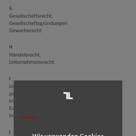
G
Gesellschaftsrecht,
Gesellschaftsgründungen
Gewerberecht
H
Handelsrecht,
Unternehmensrecht
I
Immaterialgüterrecht,
gewerblicher Rechtsschutz
Inkassowesen,
Exekutionsrecht
Insolvenzrecht
J